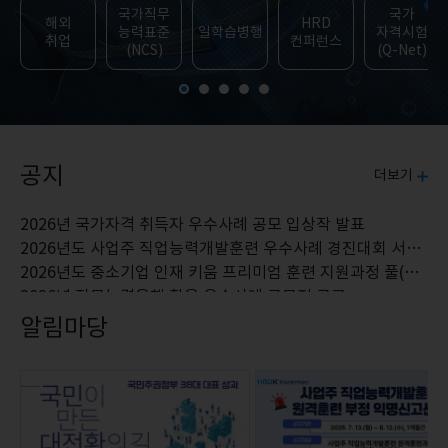
청년 목록
국가직무
국가
해외
HRD
능력표준
일학습병행
자격시험
취업
컨퍼런스
(NCS)
(Q-Net)
공지
더보기
2026년 국가자격 취득자 우수사례 공모 입상작 발표
2026년도 사업주 직업능력개발훈련 우수사례 경진대회 서류심사 결과 공고
2026년도 중소기업 인재 키움 프리미엄 훈련 지원과정 풀(Pool) 최신화 안내
2026년 직무능력은행 활용 우수사례 공모전 공고
전국기능경기대회 순간을 잡(JOB)아라! 현장 사진 공모전 안내
알림마당