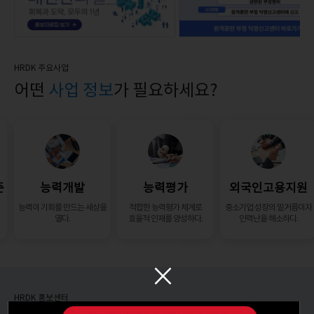
HRDK 주요사업
어떤
사업 정보
가 필요하세요?
준
능력개발
능력평가
외국인고용지원
능력이 기회를 만드는 세상을
적합한 능력평가 체계로
중소기업 성장의 밑거름이자
열다.
효율적 인재를 양성하다.
인력난을 해소하다.
×
HRDK 홍보센터