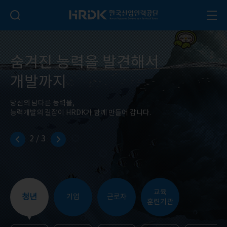
본문 바로가기
HRDK 한국산업인력공단
검색 입력폼 열기
전체
숨겨진 능력을 발견해서
개발까지
당신의 남다른 능력을,
능력개발의 길잡이 HRDK가 함께 만들어 갑니다.
2
/
3
교육
청년
기업
근로자
훈련기관