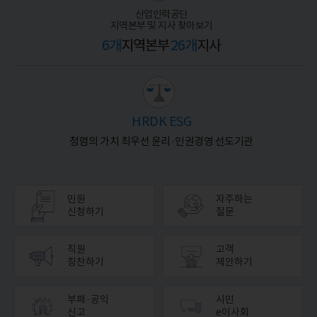
산업인력공단
지역본부 및 지사 찾아보기
6개
지역본부
26개
지사
HRDK ESG
청렴의 가치 최우선 윤리·인권경영 선도기관
민원
자주하는
신청하기
질문
직원
고객
칭찬하기
제안하기
부패·공익
시민
신고
e이사회