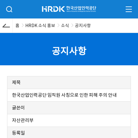
본문 바로가기
HRDK 한국산업인력공단
검색 입력폼 열기
전체
홈
HRDK 소식 홍보
소식
공지사항
공지사항
제목
한국산업인력공단 임직원 사칭으로 인한 피해 주의 안내
글쓴이
자산관리부
등록일