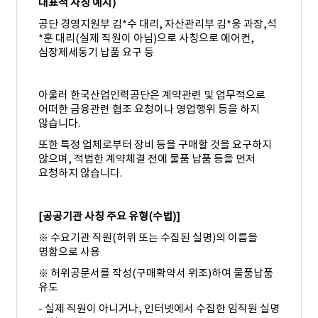
대표적 사칭 예시
)
공단 경영지원부 김*수 대리, 자산관리부 김
*
웅 과장,석
*
훈 대리
(
실제 직원이 아님
)
으로 사칭으로 에어컨,
심장제세동기 납품 요구 등
아울러 한국산업인력공단은 계약관련 및 업무적으로
어떠한 금융관련 협조 요청이나
영업행위 등을 하지
않습니다
.
또한 특정 업체로부터 장비 등을 구매할 것을 요구하지
않으며
,
적법한 계약체결 전에
물품 납품 등을 먼저
요청하지 않습니다
.
[
공공기관 사칭 주요 유형
(
수법
)]
※
수요기관 직원
(
허위 또는 수집된 실명
)
의 이름을
명함으로 사용
※
허위공문서를 작성
(
구매확약서 위조
)
하여 물품납품
유도
-
실제 직원이 아니거나
,
인터넷에서 수집한 임직원 실명