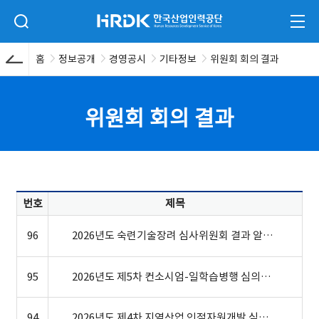
본문 바로가기
HRDK 한국산업인력공단
검색 입력폼 열기
전체
홈
정보공개
경영공시
기타정보
위원회 회의 결과
위원회 회의 결과
번호
제목
96
2026년도 숙련기술장려 심사위원회 결과 알림
N
95
2026년도 제5차 컨소시엄-일학습병행 심의위원회 결과
94
2026년도 제4차 지역산업 인적자원개발 심의위원회 결과