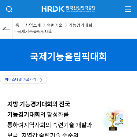
본문 바로가기
HRDK 한국산업인력공단
검색 입력폼 열기
전체
홈
사업소개
숙련기술
기능경기대회
국제기능올림픽대회
국제기능올림픽대회
마이스터넷 바로가기
지방 기능경기대회
와
전국
기능경기대회
의 활성화를
통하여
지역사회의 숙련기술 개발과
보급, 지역간 숙련기술 수준의