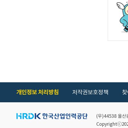
인적자원개
비전
K-HRD
공유
핵심가치: 
기관장 경영
개인정보 처리방침
저작권보호정책
찾
경영
(우)44538 
국민과 기
Copyrightⓒ2021