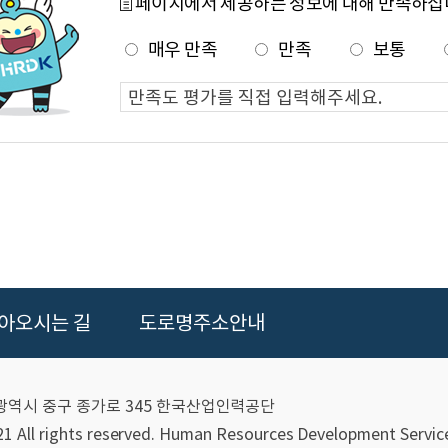
페이지에서 제공하는 정보에 대해 만족하십
발을 통해 국민과 기업이 함께 성장하며, 모두가 잘사는 사회를
매우 만족
만족
보통
를 중심으로 국내외 인적자원개발을 선도하는 글로벌 인적자원개
가치 및 경영방침
미래 지향, 상생 협력, 청렴 윤리, 안전 우선
방침: AI 혁신, 국민중심 행정, 안전한 일터 조성, ESG 경영 실
아오시는 길
도로명주소안내
목표
울산광역시 중구 종가로 345 한국산업인력공단
업의 전 주기에 걸친 능력개발을 지원하는 통합 네비게이션 구
 All rights reserved.
Human Resources Development Service