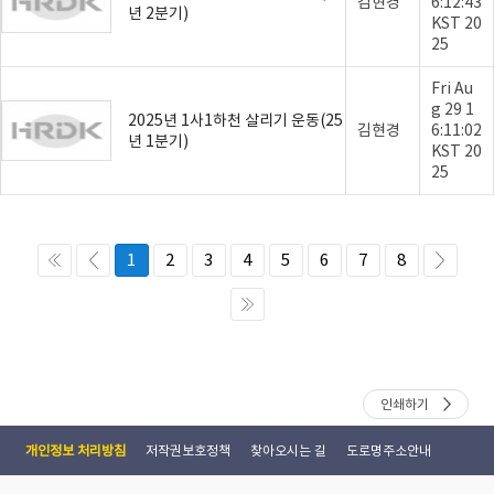
김현경
6:12:43
년 2분기)
KST 20
25
Fri Au
g 29 1
2025년 1사1하천 살리기 운동(25
김현경
6:11:02
년 1분기)
KST 20
25
1
2
3
4
5
6
7
8
인쇄하기
개인정보 처리방침
저작권보호정책
찾아오시는 길
도로명주소안내