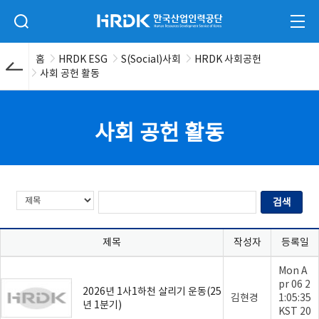
본문 바로가기
HRDK 한국산업인력공단
검색 입력폼 열기
전체
홈
HRDK ESG
S(Social)사회
HRDK 사회공헌
사회 공헌 활동
사회 공헌 활동
제목
작성자
등록일
Mon A
pr 06 2
2026년 1사1하천 살리기 운동(25
김현경
1:05:35
년 1분기)
KST 20