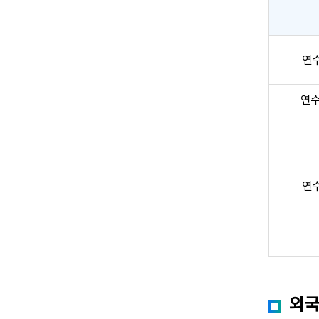
연
연수
연
외국