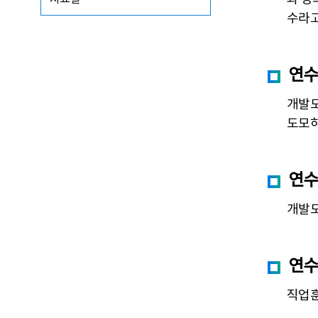
수라고
연
개발도
도모하
연
개발도
연
직업훈