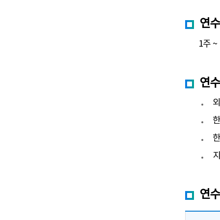
연
1주 ~
연
한
한
지
연수