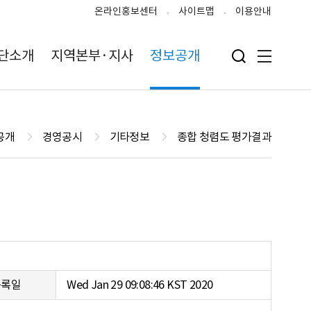
온라인홍보센터
사이트맵
이용안내
단소개
지역본부·지사
정보공개
검색 입력폼 열기
전체메뉴
공개
경영공시
기타정보
종합 청렴도 평가결과
등록일
Wed Jan 29 09:08:46 KST 2020