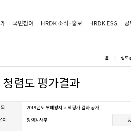
본문 바로가기
소개
국민참여
HRDK 소식·홍보
HRDK ESG
공
홈
정보
 청렴도 평가결과
제목
2019년도 부패방지 시책평가 결과 공개
쓴이
청렴감사부