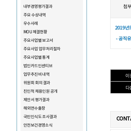
첨
내부경영평가결과
주요 수상내역
우수사례
2019
MOU 체결현황
- 공직유
주요사업별 보고서
주요사업 업무처리절차
주요사업별 통계
법인카드인센티브
업무추진비 내역
이
위원회 회의 결과
다
친인척 채용인원 공개
제안서 평가결과
해외연수출장
국민인식도 조사결과
CONT
안전보건경영소식