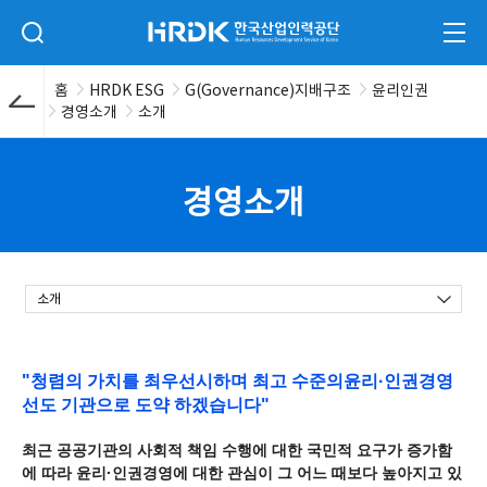
본문 바로가기
HRDK 한국산업인력공단
검색 입력폼 열기
전체
홈
HRDK ESG
G(Governance)지배구조
윤리인권
경영소개
소개
경영소개
소개
소
"청렴의 가치를 최우선시하며 최고 수준의
윤리·인권경영
개
선도 기관으로 도약 하겠습니다"
최근 공공기관의 사회적 책임 수행에 대한 국민적 요구가 증가함
에 따라 윤리·인권경영에 대한 관심이 그 어느 때보다 높아지고 있