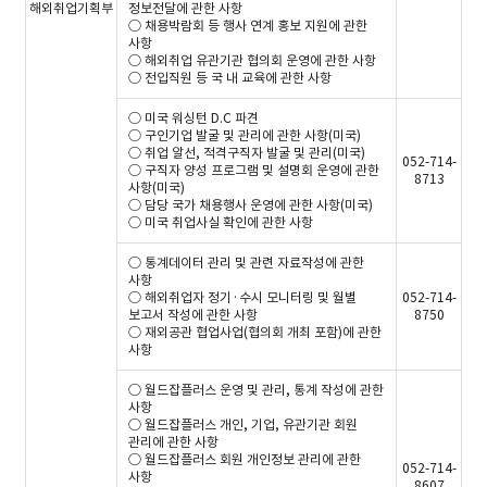
해외취업기획부
정보전달에 관한 사항
○ 채용박람회 등 행사 연계 홍보 지원에 관한
사항
○ 해외취업 유관기관 협의회 운영에 관한 사항
○ 전입직원 등 국 내 교육에 관한 사항
○ 미국 워싱턴 D.C 파견
○ 구인기업 발굴 및 관리에 관한 사항(미국)
○ 취업 알선, 적격구직자 발굴 및 관리(미국)
052-714-
○ 구직자 양성 프로그램 및 설명회 운영에 관한
8713
사항(미국)
○ 담당 국가 채용행사 운영에 관한 사항(미국)
○ 미국 취업사실 확인에 관한 사항
○ 통계데이터 관리 및 관련 자료작성에 관한
사항
○ 해외취업자 정기·수시 모니터링 및 월별
052-714-
보고서 작성에 관한 사항
8750
○ 재외공관 협업사업(협의회 개최 포함)에 관한
사항
○ 월드잡플러스 운영 및 관리, 통계 작성에 관한
사항
○ 월드잡플러스 개인, 기업, 유관기관 회원
관리에 관한 사항
○ 월드잡플러스 회원 개인정보 관리에 관한
052-714-
사항
8607