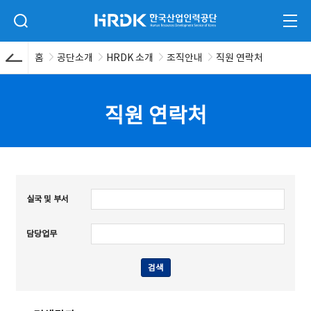
본문 바로가기
HRDK 한국산업인력공단
검색 입력폼 열기
전체
홈
공단소개
HRDK 소개
조직안내
직원 연락처
직원 연락처
실국 및 부서
담당업무