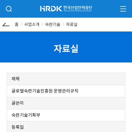
본문 바로가기
HRDK 한국산업인력공단
검색 입력폼 열기
전체
홈
사업소개
숙련기술
자료실
자료실
제목
글로벌숙련기술진흥원 운영관리규칙
글쓴이
숙련기술기획부
등록일