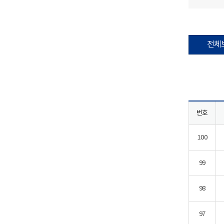
전체
번호
100
99
98
97