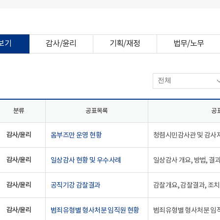
보기
감사/윤리
기획/재정
법무/노무
전체
분류
공표목록
공
감사/윤리
옴부즈만 운영 현황
청렴시민감사관 및 감사
감사/윤리
일상감사 현황 및 우수사례
일상감사 개요, 방법, 결
감사/윤리
공직기강 감찰결과
감찰개요, 감찰결과, 조
감사/윤리
범죄유형별 형사처분 임직원 현황
범죄유형별 형사처분 임