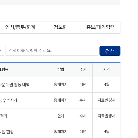
인사/총무/회계
정보화
홍보/대외협력
검색
표항목
방법
주기
시기
자문위원 활동 내역
홈페이지
매년
4월
과, 우수사례
홈페이지
수시
자료변경시
치결과
연계
수시
자료발생시
직원 현황
홈페이지
매년
4월