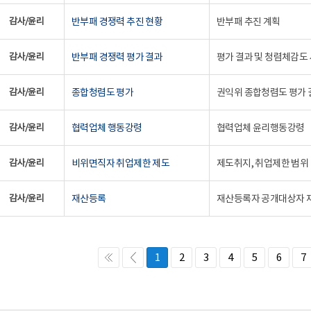
감사/윤리
반부패 경쟁력 추진 현황
반부패 추진 계획
감사/윤리
반부패 경쟁력 평가 결과
평가 결과 및 청렴체감도
감사/윤리
종합청렴도 평가
권익위 종합청렴도 평가 
감사/윤리
협력업체 행동강령
협력업체 윤리행동강령
감사/윤리
비위면직자 취업제한 제도
제도취지, 취업제한 범위 
감사/윤리
재산등록
재산등록자 공개대상자 
1
2
3
4
5
6
7