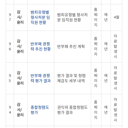
홈
감
범죄유형별
9
범죄유형별 형사처
페
매
사/
형사처분 임
4월
7
분 임직원 현황
이
년
윤리
직원 현황
지
자
홈
감
료
9
반부패 경쟁
페
매
사/
반부패 추진 계획
발
6
력 추진 현황
이
년
윤리
생
지
시
자
홈
감
료
9
반부패 경쟁
평가 결과 및 청렴
페
매
사/
발
5
력 평가 결과
체감도 세부 내역
이
년
윤리
생
지
시
자
홈
감
료
9
종합청렴도
권익위 종합청렴도
페
매
사/
발
4
평가
평가 결과
이
년
윤리
생
지
시