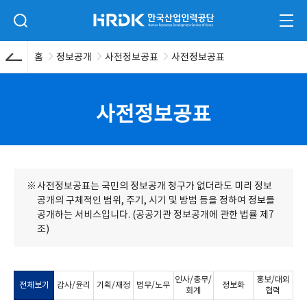
본문 바로가기
HRDK 한국산업인력공단
검색 입력폼 열기
전체
홈
정보공개
사전정보공표
사전정보공표
사전정보공표
사전정보공표는 국민의 정보공개 청구가 없더라도 미리 정보
공개의 구체적인 범위, 주기, 시기 및 방법 등을 정하여 정보를
공개하는 서비스입니다. (공공기관 정보공개에 관한 법률 제7
조)
인사/총무/
홍보/대외
전체보기
감사/윤리
기획/재정
법무/노무
정보화
회계
협력