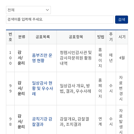
전체
검색
번
주
분류
공표목록
공표항목
방법
시기
호
기
홈
1
감
청렴시민감사관 및
옴부즈만 운
페
매
0
사/
감사자문위원 활동
4월
영 현황
이
년
0
윤리
내역
지
자
홈
감
일상감사 현
료
9
일상감사 개요, 방
페
수
사/
황 및 우수사
변
9
법, 결과, 우수사례
이
시
윤리
례
경
지
시
자
감
료
9
공직기강 감
감찰개요, 감찰결
연
수
사/
발
8
찰결과
과, 조치결과
계
시
윤리
생
시