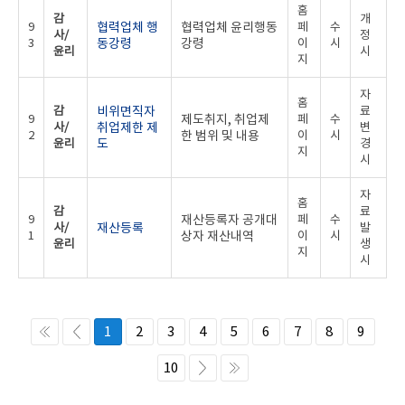
홈
감
개
9
협력업체 행
협력업체 윤리행동
페
수
사/
정
3
동강령
강령
이
시
윤리
시
지
자
홈
감
비위면직자
료
9
제도취지, 취업제
페
수
사/
취업제한 제
변
2
한 범위 및 내용
이
시
윤리
도
경
지
시
자
홈
감
료
9
재산등록자 공개대
페
수
사/
재산등록
발
1
상자 재산내역
이
시
윤리
생
지
시
1
2
3
4
5
6
7
8
9
10