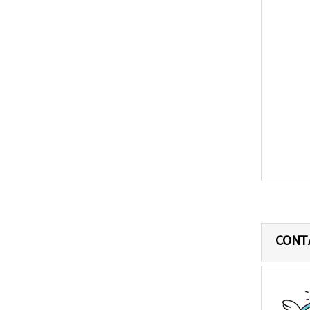
목
표
CONT
-
국
민
중