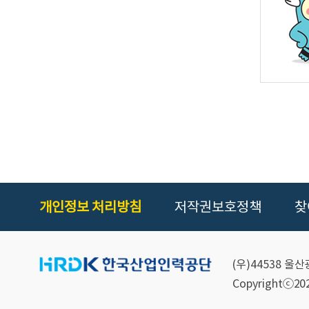
심
H
R
D
서
비
스
제
공
을
위
한
개인정보 처리방침
저작권보호정책
찾
적
극
행
정
(우)44538 
·
Copyrightⓒ2021
규