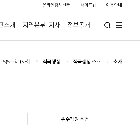
온라인홍보센터
사이트맵
이용안내
단소개
지역본부·지사
정보공개
검색 입력폼 열기
전체메뉴
S(Social)사회
적극행정
적극행정 소개
소개
우수직원 추천