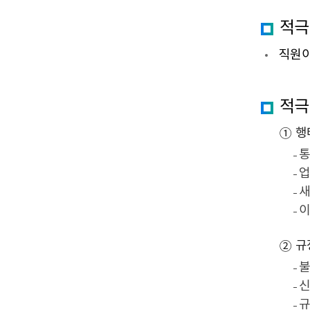
소
적극
직원이
적극
행
①
통
업
새
이
규
②
불
신
규