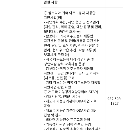
관한 사항
○ 캄보디아 귀국 이주노동자 재통합
지원사업(정)
- 사업계획 수립, 사업 운영 및 성과관리
(과업 관리, 회의 운영, 예산 집행 및 관리,
모니터링, 중간선 조사 등)
- 캄보디아 귀국 이주노동자 재통합
지원센터 운영 및 관리(재통합 지원센터
인력 투입 및 조직 지원, 전문가 선발 및
관리, 현지 워크숍 추진, 각종 소통 및
보고체계 구축 등)
- 귀국 이주노동자 대상 직업기술 및
창업역량 강화 교육과정 운영
- 캄보디아 귀국 이주노동자 재통합
지원센터 공간 인테리어 공사 및 기자재
(사무용, 훈련용) 구매
- 기타 캄보디아 귀국 이주노동자 재통합
지원사업 관련 사항
○ 개도국 기능경기역량강화(K-STAR)
사업(담당국: 인도네시아)
032-509-
- 개도국 기능경기분야 ODA사업 기획·
1827
운영
- 개도국 기능경기분야 ODA사업 예산
집행 및 관리
- 비대면 기능전수 프로그램 운영
- 기능경기 관련 정책 컨설팅 운영
- 기능경기 직종별 초청연수, 전문가 파견