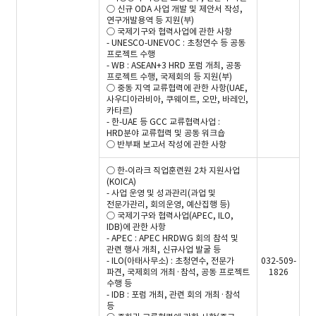
○ 신규 ODA 사업 개발 및 제안서 작성,
연구개발용역 등 지원(부)
○ 국제기구와 협력사업에 관한 사항
- UNESCO-UNEVOC : 초청연수 등 공동
프로젝트 수행
- WB : ASEAN+3 HRD 포럼 개최, 공동
프로젝트 수행, 국제회의 등 지원(부)
○ 중동 지역 교류협력에 관한 사항(UAE,
사우디아라비아, 쿠웨이트, 오만, 바레인,
카타르)
- 한-UAE 등 GCC 교류협력사업 :
HRD분야 교류협력 및 공동 워크숍
○ 반부패 보고서 작성에 관한 사항
○ 한-이라크 직업훈련원 2차 지원사업
(KOICA)
- 사업 운영 및 성과관리(과업 및
전문가관리, 회의운영, 예산집행 등)
○ 국제기구와 협력사업(APEC, ILO,
IDB)에 관한 사항
- APEC : APEC HRDWG 회의 참석 및
관련 행사 개최, 신규사업 발굴 등
- ILO(아태사무소) : 초청연수, 전문가
032-509-
파견, 국제회의 개최·참석, 공동 프로젝트
1826
수행 등
- IDB : 포럼 개최, 관련 회의 개최·참석
등