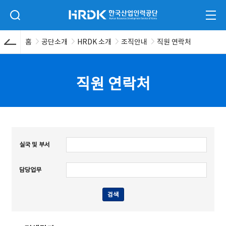
본문 바로가기
HRDK 한국산업인력공단
검색 입력폼 열기
전체
홈
공단소개
HRDK 소개
조직안내
직원 연락처
직원 연락처
실국 및 부서
담당업무