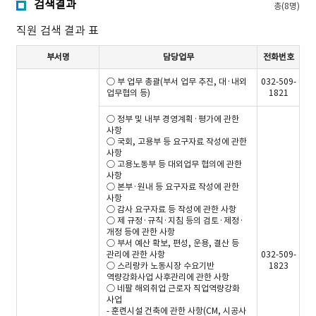
검색결과
총(8명)
직원 검색 결과 표
부서명
담당업무
전화번호
○ 부 업무 총괄(부서 업무 추진, 대·내외
032-509-
업무협의 등)
1821
○ 정부 및 내부 경영계획·평가에 관한
사항
○ 국회, 고용부 등 요구자료 작성에 관한
사항
○ 고용노동부 등 대외업무 협의에 관한
사항
○ 본부·원내 등 요구자료 작성에 관한
사항
○ 감사 요구자료 등 작성에 관한 사항
○ 제 규정·규칙·지침 등의 검토·제정·
개정 등에 관한 사항
○ 부서 예산 확보, 편성, 운용, 결산 등
관리에 관한 사항
032-509-
○ 스리랑카 노동시장 수요기반
1823
역량강화사업 사후관리에 관한 사항
○ 네팔 해외취업 근로자 직업역량강화
사업
- 훈련시설 건축에 관한 사항(CM, 시공사