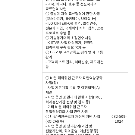
- 미국, 캐나다, 호주 등 선진국과의
교류협력 사업
○ 중남미 지역 교류협력에 관한 사항
(코스타리카, 콜롬비아, 브라질 등)
- ILO CINTERFOR 협력, 초청연수,
전문가 파견, 국제회의 개최·참석, 공동
프로젝트 수행 등
○ 기능경기대회 초청연수 사업
- K-STAR 사업 대상국가, 전략적
협력관계 구축 필요 국가 등
○ 내·외부 고객만족도 평가 및 제고 등
관리
- 고객 리스트 관리, 레터발송, 제도개선
등
○ 네팔 해외취업 근로자 직업역량강화
사업(정)
- 사업 기본계획 수립 및 이행협약(IA)
체결
- 사업 운영 및 관리에 관한 사항(PMC,
회계정산기관 선정 및 관리 등)
- 기타 네팔 해외취업 근로자
직업역량강화 사업 관련 사항
○ 네팔 귀환근로자 재정착 지원 사업
032-509-
(KOICA)(부)
1824
- 사업 운영 및 성과관리(과업 및
전문가관리, 회의운영, 예산집행 등)