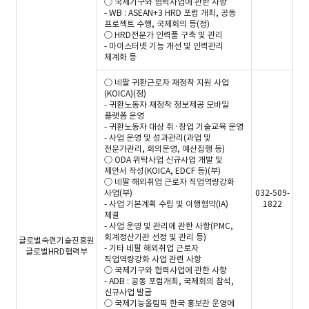
○ 국제기구와 협력사업에 관한 사항
- WB : ASEAN+3 HRD 포럼 개최, 공동
프로젝트 수행, 국제회의 등(정)
○ HRD전문가 인력풀 구축 및 관리
- 마이스터넷 기능 개선 및 인력관리
체계화 등
○ 네팔 귀환근로자 재정착 지원 사업
(KOICA)(정)
- 귀환노동자 재정착 정보제공 모바일
플랫폼 운영
- 귀환노동자 대상 취·창업 기술교육 운영
- 사업 운영 및 성과관리(과업 및
전문가관리, 회의운영, 예산집행 등)
○ ODA 위탁사업 신규사업 개발 및
제안서 작성(KOICA, EDCF 등)(부)
○ 네팔 해외취업 근로자 직업역량강화
사업(부)
032-509-
- 사업 기본계획 수립 및 이행협약(IA)
1822
체결
- 사업 운영 및 관리에 관한 사항(PMC,
회계정산기관 선정 및 관리 등)
글로벌숙련기술진흥원
- 기타 네팔 해외취업 근로자
글로벌HRD협력부
직업역량강화 사업 관련 사항
○ 국제기구와 협력사업에 관한 사항
- ADB : 공동 포럼개최, 국제회의 참석,
신규사업 발굴
○ 국제기능올림픽 한국 홍보관 운영에