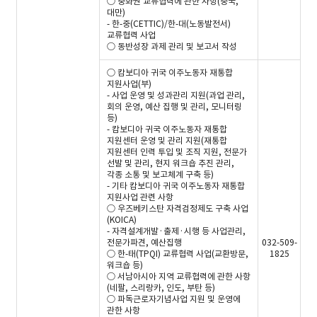
○ 중화권 교류협력에 관한 사항(중국,
대만)
- 한-중(CETTIC)/한-대(노동발전서)
교류협력 사업
○ 동반성장 과제 관리 및 보고서 작성
○ 캄보디아 귀국 이주노동자 재통합
지원사업(부)
- 사업 운영 및 성과관리 지원(과업 관리,
회의 운영, 예산 집행 및 관리, 모니터링
등)
- 캄보디아 귀국 이주노동자 재통합
지원센터 운영 및 관리 지원(재통합
지원센터 인력 투입 및 조직 지원, 전문가
선발 및 관리, 현지 워크숍 추진 관리,
각종 소통 및 보고체계 구축 등)
- 기타 캄보디아 귀국 이주노동자 재통합
지원사업 관련 사항
○ 우즈베키스탄 자격검정제도 구축 사업
(KOICA)
- 자격설계개발·출제·시행 등 사업관리,
전문가파견, 예산집행
032-509-
○ 한-태(TPQI) 교류협력 사업(교환방문,
1825
워크숍 등)
○ 서남아시아 지역 교류협력에 관한 사항
(네팔, 스리랑카, 인도, 부탄 등)
○ 파독근로자기념사업 지원 및 운영에
관한 사항