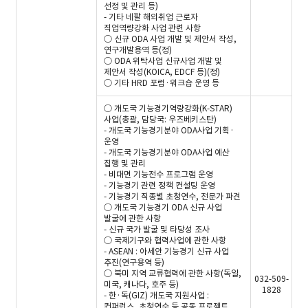
선정 및 관리 등)
- 기타 네팔 해외취업 근로자
직업역량강화 사업 관련 사항
○ 신규 ODA 사업 개발 및 제안서 작성,
연구개발용역 등(정)
○ ODA 위탁사업 신규사업 개발 및
제안서 작성(KOICA, EDCF 등)(정)
○ 기타 HRD 포럼·워크숍 운영 등
○ 개도국 기능경기역량강화(K-STAR)
사업(총괄, 담당국: 우즈베키스탄)
- 개도국 기능경기분야 ODA사업 기획·
운영
- 개도국 기능경기분야 ODA사업 예산
집행 및 관리
- 비대면 기능전수 프로그램 운영
- 기능경기 관련 정책 컨설팅 운영
- 기능경기 직종별 초청연수, 전문가 파견
○ 개도국 기능경기 ODA 신규 사업
발굴에 관한 사항
- 신규 국가 발굴 및 타당성 조사
○ 국제기구와 협력사업에 관한 사항
- ASEAN : 아세안 기능경기 신규 사업
추진(연구용역 등)
○ 북미 지역 교류협력에 관한 사항(독일,
032-509-
미국, 캐나다, 호주 등)
1828
- 한·독(GIZ) 개도국 지원사업 :
컨퍼런스, 초청연수 등 공동 프로젝트