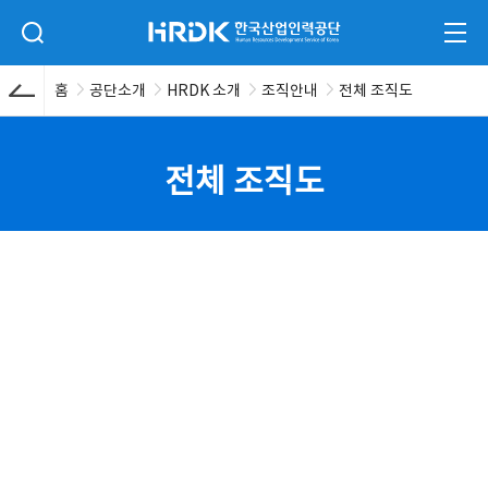
본문 바로가기
HRDK 한국산업인력공단
검색 입력폼 열기
전체
홈
공단소개
HRDK 소개
조직안내
전체 조직도
전체 조직도