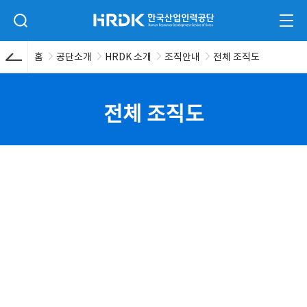
본문 바로가기
HRDK 한국산업인력공단
검색 입력폼 열기
전체
홈
공단소개
HRDK 소개
조직안내
전체 조직도
전체 조직도