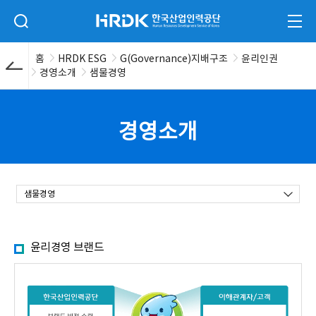
본문 바로가기
HRDK 한국산업인력공단
검색 입력폼 열기
전체
홈
HRDK ESG
G(Governance)지배구조
윤리인권
경영소개
샘물경영
경영소개
샘물경영
샘물경영
윤리경영 브랜드