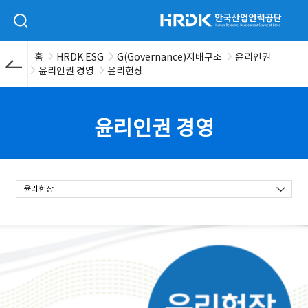
본문 바로가기
HRDK 한국산업인력공단
검색 입력폼 열기
홈
HRDK ESG
G(Governance)지배구조
윤리인권
윤리인권 경영
윤리헌장
윤리인권 경영
윤리헌장