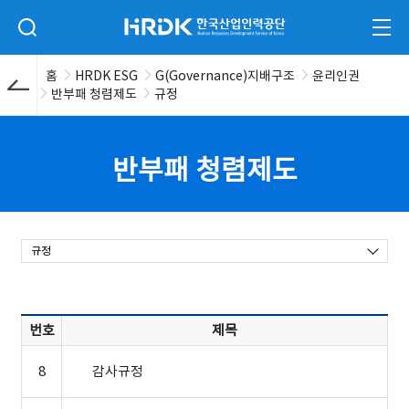
본문 바로가기
HRDK 한국산업인력공단
검색 입력폼 열기
전체
홈
HRDK ESG
G(Governance)지배구조
윤리인권
반부패 청렴제도
규정
반부패 청렴제도
규정
번호
제목
8
감사규정