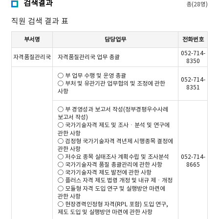
검색결과
총(28명)
직원 검색 결과 표
부서명
담당업무
전화번호
052-714-
자격품질관리국
자격품질관리국 업무 총괄
8350
○ 부 업무 수행 및 운영 총괄
052-714-
○ 부처 및 유관기관 업무협의 및 조정에 관한
8351
사항
○ 부 경영성과 보고서 작성(정부경평우수사례
보고서 작성)
○ 국가기술자격 제도 및 조사ㆍ분석 및 연구에
관한 사항
○ 검정형 국가기술자격 격년제 시행종목 결정에
관한 사항
○ 저수요 종목 실태조사 계획수립 및 조사분석
052-714-
○ 국가기술자격 품질 총괄관리에 관한 사항
8665
○ 국가기술자격 제도 발전에 관한 사항
○ 플러스 자격 제도 법령 개정 및 내규 제ㆍ개정
○ 모듈형 자격 도입 연구 및 실행방안 마련에
관한 사항
○ 현장경력인정형 자격(RPL 포함) 도입 연구,
제도 도입 및 실행방안 마련에 관한 사항