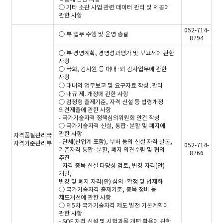
○ 기타 소관 사업 관련 데이터 관리 및 제공에
관한 사항
052-714-
○ 부 업무 수행 및 운영 총괄
8794
○ 부 경영계획, 경영성과평가 및 보고서에 관한
사항
○ 국회, 감사원 등 대내·외 감사업무에 관한
사항
○ 대내외 업무보고 및 요구자료 작성․관리
○ 내규 제․개정에 관한 사항
○ 검정형 출제기준, 자격 신설 등 법령개정
의견제출에 관한 사항
- 국가기술자격 정책심의위원회 안건 작성
○ 국가기술자격 신설, 통합·분할 및 폐지에
관한 사항
자격품질관리국
- 단체(산업계 포함), 부처 등의 신설 자격 발굴,
자격기준관리부
052-714-
기존자격 통합·분할, 폐지 의견수렴 및 협의
8766
추진
- 자격 종목 신설 타당성 검토, 변경 자격(안)
개발,
변경 및 폐지 자격(안) 심의·확정 및 법제화
○ 국가기술자격 출제기준, 종목 정비 등
제도개선에 관한 사항
○ 제5차 국가기술자격 제도 발전 기본계획에
관한 사항
- SQF 자격 신설 및 시험과목 개편 활용에 관한