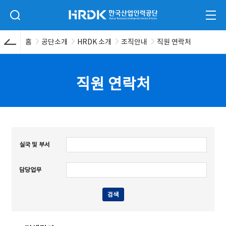
본문 바로가기
HRDK 한국산업인력공단
검색 입력폼 열기
전체
홈
공단소개
HRDK 소개
조직안내
직원 연락처
직원 연락처
실국 및 부서
담당업무