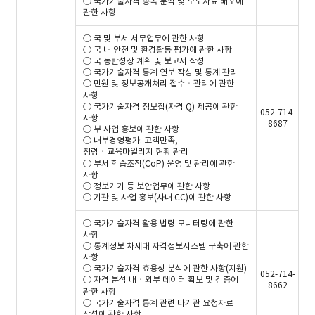
○ 국가기술자격 종목 분석 및 보도자료 배포에
관한 사항
○ 국 및 부서 서무업무에 관한 사항
○ 국 내 안전 및 환경활동 평가에 관한 사항
○ 국 동반성장 계획 및 보고서 작성
○ 국가기술자격 통계 연보 작성 및 통계 관리
○ 민원 및 정보공개처리 접수ㆍ관리에 관한
사항
○ 국가기술자격 정보집(자격 Q) 제공에 관한
052-714-
사항
8687
○ 부 사업 홍보에 관한 사항
○ 내부경영평가: 고객만족,
청렴ㆍ교육마일리지 현황 관리
○ 부서 학습조직(CoP) 운영 및 관리에 관한
사항
○ 정보기기 등 보안업무에 관한 사항
○ 기관 및 사업 홍보(사내 CC)에 관한 사항
○ 국가기술자격 활용 법령 모니터링에 관한
사항
○ 통계정보 차세대 자격정보시스템 구축에 관한
사항
○ 국가기술자격 효용성 분석에 관한 사항(지원)
052-714-
○ 자격 분석 내ㆍ외부 데이터 확보 및 검증에
8662
관한 사항
○ 국가기술자격 통계 관련 타기관 요청자료
작성에 관한 사항