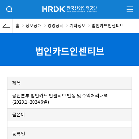
본문 바로가기
HRDK 한국산업인력공단
검색 입력폼 열기
전체
홈
정보공개
경영공시
기타정보
법인카드인센티브
법인카드인센티브
제목
공단본부 법인카드 인센티브 발생 및 수익처리내역
(2023.1~2024.6월)
글쓴이
등록일