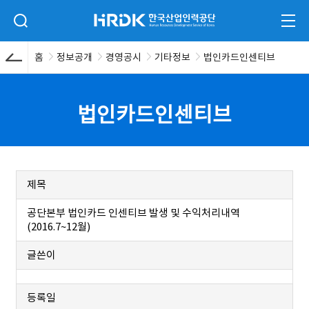
본문 바로가기
HRDK 한국산업인력공단
검색 입력폼 열기
전체
홈
정보공개
경영공시
기타정보
법인카드인센티브
법인카드인센티브
제목
공단본부 법인카드 인센티브 발생 및 수익처리내역
(2016.7~12월)
글쓴이
등록일