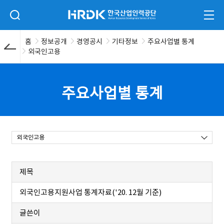
본문 바로가기
HRDK 한국산업인력공단
검색 입력폼 열기
전체
홈
정보공개
경영공시
기타정보
주요사업별 통계
외국인고용
주요사업별 통계
외국인고용
제목
외국인고용지원사업 통계자료('20. 12월 기준)
글쓴이