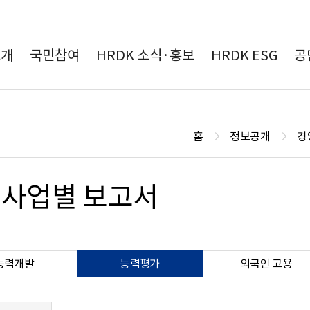
본문 바로가기
소개
국민참여
HRDK 소식·홍보
HRDK ESG
공
홈
정보공개
경
사업별 보고서
능력개발
능력평가
외국인 고용