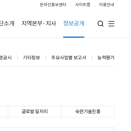
온라인홍보센터
사이트맵
이용안내
단소개
지역본부·지사
정보공개
검색 입력폼 열기
전체메뉴
영공시
기타정보
주요사업별 보고서
능력평가
글로벌 일자리
숙련기술진흥