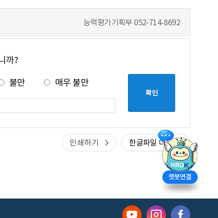
능력평가기획부
052-714-8692
니까?
불만
매우 불만
인쇄하기
한글파일 다운