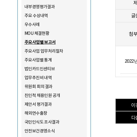
내부경영평가결과
글
주요 수상내역
우수사례
MOU 체결현황
첨
주요사업별 보고서
주요사업 업무처리절차
주요사업별 통계
202
법인카드인센티브
업무추진비 내역
위원회 회의 결과
친인척 채용인원 공개
제안서 평가결과
이
해외연수출장
다
국민인식도 조사결과
안전보건경영소식