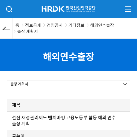
본문 바로가기
HRDK 한국산업인력공단
검색 입력폼 열기
전체
홈
정보공개
경영공시
기타정보
해외연수출장
출장 계획서
해외연수출장
출장 계획서
제목
선진 재정관리제도 벤치마킹 고용노동부 합동 해외 연수
출장 계획
글쓴이