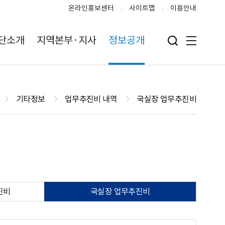
온라인홍보센터
사이트맵
이용안내
단소개
지역본부·지사
정보공개
검색 입력폼 열기
전체메뉴
기타정보
업무추진비 내역
국실장 업무추진비
진비
국실장 업무추진비