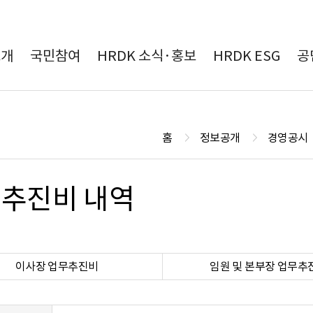
본문 바로가기
소개
국민참여
HRDK 소식·홍보
HRDK ESG
공
홈
정보공개
경영공시
추진비 내역
이사장 업무추진비
임원 및 본부장 업무추