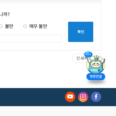
니까?
불만
매우 불만
인쇄하기