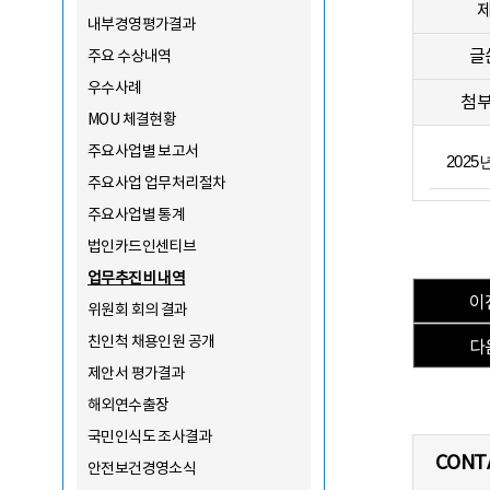
내부경영평가결과
글
주요 수상내역
우수사례
첨
MOU 체결현황
주요사업별 보고서
202
주요사업 업무처리절차
주요사업별 통계
법인카드인센티브
업무추진비 내역
이
위원회 회의 결과
친인척 채용인원 공개
다
제안서 평가결과
해외연수출장
국민인식도 조사결과
CONT
안전보건경영소식