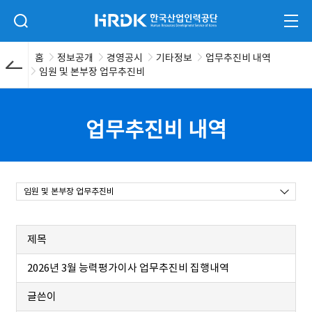
본문 바로가기
HRDK 한국산업인력공단
검색 입력폼 열기
전체
홈
정보공개
경영공시
기타정보
업무추진비 내역
임원 및 본부장 업무추진비
업무추진비 내역
임원 및 본부장 업무추진비
제목
2026년 3월 능력평가이사 업무추진비 집행내역
글쓴이