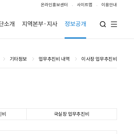
온라인홍보센터
사이트맵
이용안내
단소개
지역본부·지사
정보공개
검색 입력폼 열기
전체메뉴
기타정보
업무추진비 내역
이사장 업무추진비
진비
국실장 업무추진비