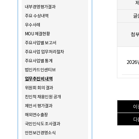
내부경영평가결과
글
주요 수상내역
우수사례
MOU 체결현황
첨
주요사업별 보고서
주요사업 업무처리절차
주요사업별 통계
202
법인카드인센티브
업무추진비 내역
위원회 회의 결과
친인척 채용인원 공개
제안서 평가결과
이
해외연수출장
다
국민인식도 조사결과
안전보건경영소식