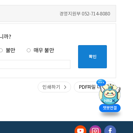
경영지원부
052-714-8080
니까?
불만
매우 불만
인쇄하기
PDF파일 다운