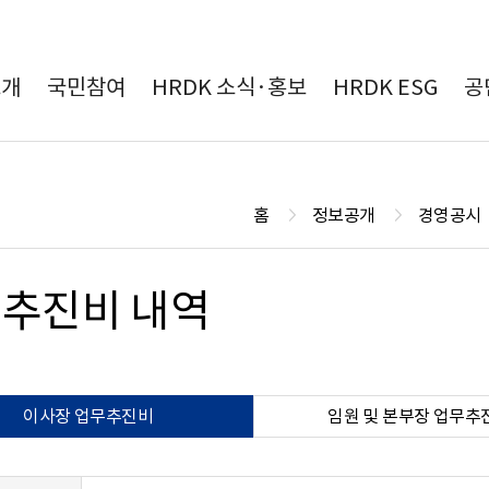
본문 바로가기
소개
국민참여
HRDK 소식·홍보
HRDK ESG
공
홈
정보공개
경영공시
추진비 내역
이사장 업무추진비
임원 및 본부장 업무추