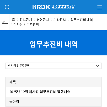
본문 바로가기
HRDK 한국산업인력공단
검색 입력폼 열기
전체
홈
정보공개
경영공시
기타정보
업무추진비 내역
이사장 업무추진비
업무추진비 내역
이사장 업무추진비
제목
2025년 12월 이사장 업무추진비 집행내역
글쓴이