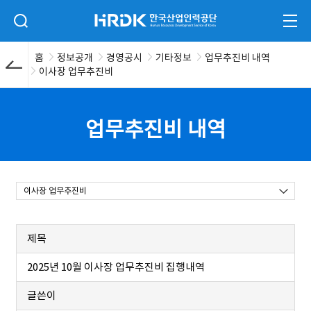
본문 바로가기
HRDK 한국산업인력공단
검색 입력폼 열기
전체
홈
정보공개
경영공시
기타정보
업무추진비 내역
이사장 업무추진비
업무추진비 내역
이사장 업무추진비
제목
2025년 10월 이사장 업무추진비 집행내역
글쓴이