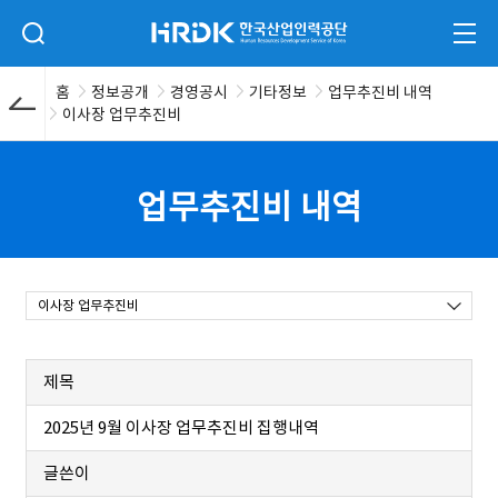
본문 바로가기
HRDK 한국산업인력공단
검색 입력폼 열기
전체
홈
정보공개
경영공시
기타정보
업무추진비 내역
이사장 업무추진비
업무추진비 내역
이사장 업무추진비
제목
2025년 9월 이사장 업무추진비 집행내역
글쓴이