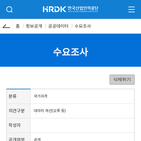
본문 바로가기
HRDK 한국산업인력공단
검색 입력폼 열기
전체
홈
정보공개
공공데이터
수요조사
수요조사
삭제하기
분류
국가자격
의견구분
데이터 개선(오류 등)
작성자
공개여부
공개