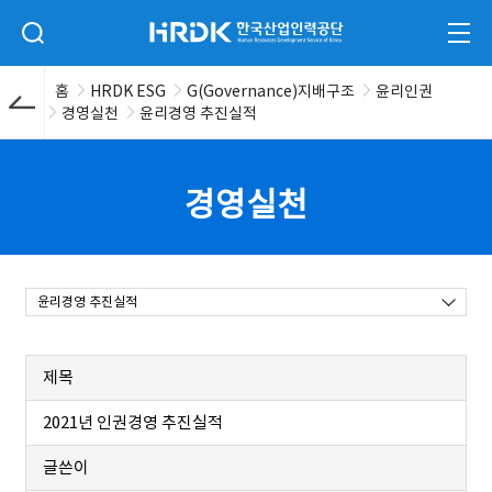
본문 바로가기
HRDK 한국산업인력공단
검색 입력폼 열기
전체
홈
HRDK ESG
G(Governance)지배구조
윤리인권
경영실천
윤리경영 추진실적
경영실천
윤리경영 추진실적
제목
2021년 인권경영 추진실적
글쓴이