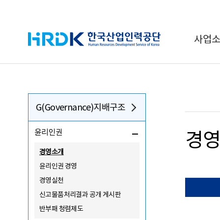
HRDK 한국산업인력공단
사업
G(Governance)지배구조
윤리인권
경
경영소개
윤리인권 경영
경영실천
신고물품처리결과 공개 게시판
반부패 청렴제도