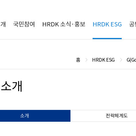
본문 바로가기
소개
국민참여
HRDK 소식·홍보
HRDK ESG
공
홈
HRDK ESG
G(G
영소개
소개
전략체계도