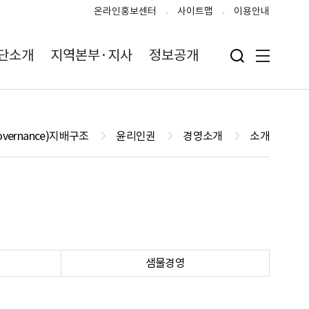
온라인홍보센터
사이트맵
이용안내
단소개
지역본부·지사
정보공개
검색 입력폼 열기
전체메뉴
overnance)지배구조
윤리인권
경영소개
소개
샘물경영