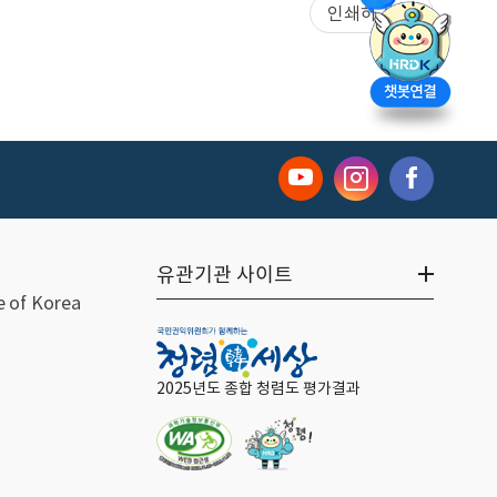
인쇄하기
유관기관 사이트
 of Korea
2025년도 종합 청렴도 평가결과
웹접근성 우수사이트
한국산업인력공단 반