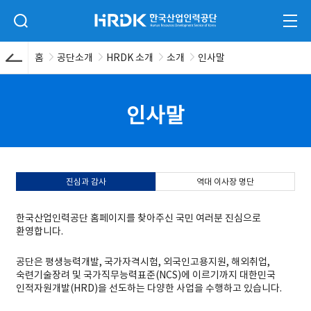
본문 바로가기
HRDK 한국산업인력공단
검색 입력폼 열기
전체
홈
공단소개
HRDK 소개
소개
인사말
인사말
진심과 감사
역대 이사장 명단
한국산업인력공단 홈페이지를 찾아주신 국민 여러분 진심으로
환영합니다.
공단은 평생능력개발, 국가자격시험, 외국인고용지원, 해외취업,
숙련기술장려 및 국가직무능력표준(NCS)에 이르기까지 대한민국
인적자원개발(HRD)을 선도하는 다양한 사업을 수행하고 있습니다.