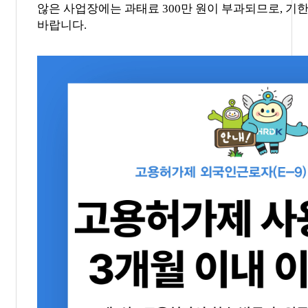
않은
사업장에는
과태료
300
만 원이 부과되므로
,
기한
바랍니다
.