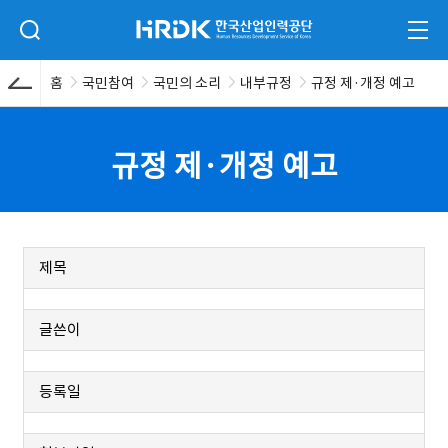
본문 바로가기
HRDK 한국산업인력공단
검색 입력폼 열기
전체
홈
국민참여
국민의 소리
내부규정
규정 제·개정 예고
규정 제·개정 예고
제목
글쓴이
등록일