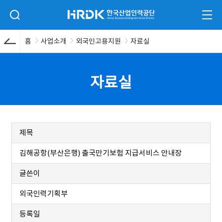
본문 바로가기
HRDK 한국산업인력공단
검색 입력폼 열기
전체
홈
사업소개
외국인고용지원
자료실
자료실
제목
김해공항(부산은행) 출국만기보험 지급서비스 안내장
글쓴이
외국인력기획부
등록일