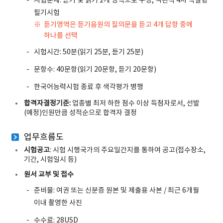
시험문제: 듣기 및 읽기 2개 영역으로 구성, 객관식 4지 택일형
필기시험
듣기영역은 듣기음원의 질의문을 듣고 4개 답항 중에
하나를 선택
시험시간: 50분(읽기 25분, 듣기 25분)
문항수: 40문항(읽기 20문항, 듣기 20문항)
한국어능력시험 종료 후 색각평가 병행
합격자결정기준:
업종별 최저 하한 점수 이상 득점자로서, 선발
(예정)인원만큼 성적순으로 합격자 결정
업무흐름도
시험공고
: 시험 시행국가의 주요일간지를 통하여 공고(접수장소,
기간, 시험일시 등)
원서 교부 및 접수
준비물: 여권 또는 신분증 원본 및 제출용 사본 / 최근 6개월
이내 촬영한 사진
수수료: 28USD