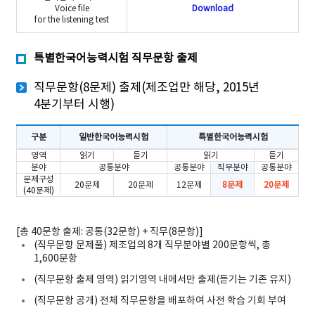
Voice file
Download
for the listening test
특별한국어능력시험 직무문항 출제
직무문항(8문제) 출제(제조업만 해당, 2015년
4분기부터 시행)
구분
일반한국어능력시험
특별한국어능력시험
직무문항(8문제) 출제(제조업만 해당, 2015년 4분기부터 시행)
영역
읽기
듣기
읽기
듣기
분야
공통분야
공통분야
직무분야
공통분야
문제구성
20문제
20문제
12문제
8문제
20문제
(40문제)
[총 40문항 출제: 공통(32문항) + 직무(8문항)]
(직무문항 문제풀) 제조업의 8개 직무분야별 200문항씩, 총
1,600문항
(직무문항 출제 영역) 읽기영역 내에서만 출제(듣기는 기존 유지)
(직무문항 공개) 전체 직무문항을 배포하여 사전 학습 기회 부여