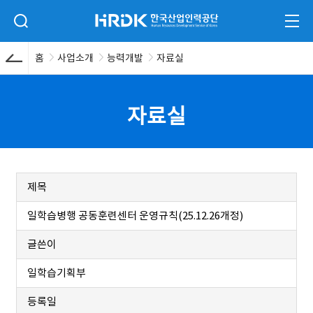
본문 바로가기
HRDK 한국산업인력공단
검색 입력폼 열기
전체
홈
사업소개
능력개발
자료실
자료실
제목
일학습병행 공동훈련센터 운영규칙(25.12.26개정)
글쓴이
일학습기획부
등록일