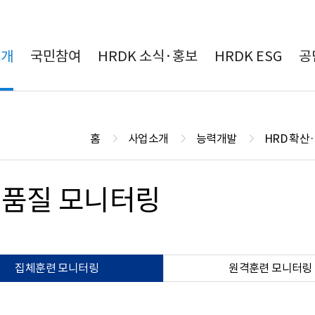
본문 바로가기
소개
국민참여
HRDK 소식·홍보
HRDK ESG
공
홈
사업소개
능력개발
HRD 확산
품질 모니터링
집체훈련 모니터링
원격훈련 모니터링