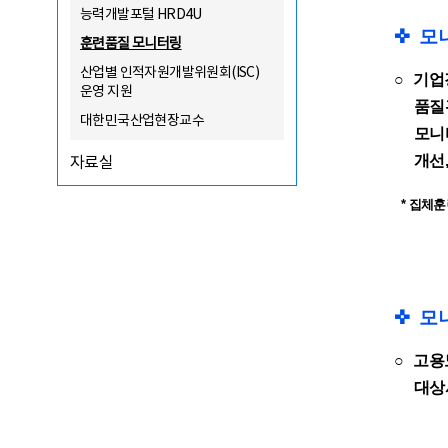
능력개발포털 HRD4U
✜︎
모
훈련품질 모니터링
산업별 인적자원개발위원회(ISC)
○
기업
운영 지원
품질
대한민국산업현장교수
모니
자료실
개선
* 집체
✜︎
모
○
고용
대상