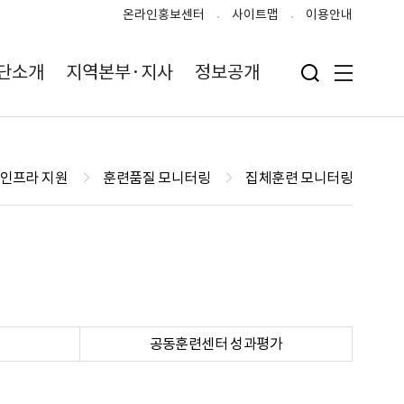
온라인홍보센터
사이트맵
이용안내
단소개
지역본부·지사
정보공개
검색 입력폼 열기
전체메뉴
·인프라 지원
훈련품질 모니터링
집체훈련 모니터링
공동훈련센터 성과평가