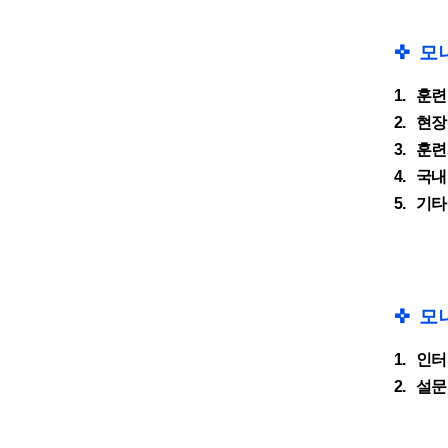
✜︎
모
1.
훈련
2.
현장
3.
훈련
4.
국내
5.
기타
✜︎
모
1.
인터
2.
설문