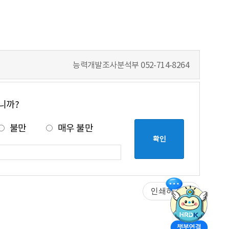
능력개발조사분석부
052-714-8264
니까?
불만
매우 불만
인쇄하기