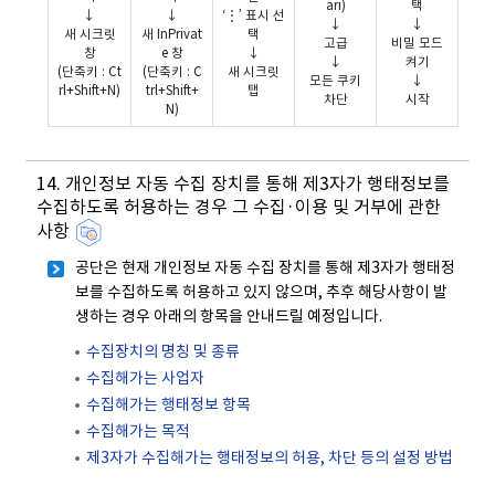
ari)
택
↓
↓
‘⋮’ 표시 선
↓
↓
새 시크릿
새 InPrivat
택
고급
비밀 모드
창
e 창
↓
↓
켜기
(단축키 : Ct
(단축키 : C
새 시크릿
모든 쿠키
↓
rl+Shift+N)
trl+Shift+
탭
차단
시작
N)
14. 개인정보 자동 수집 장치를 통해 제3자가 행태정보를
수집하도록 허용하는 경우 그 수집·이용 및 거부에 관한
사항
공단은 현재 개인정보 자동 수집 장치를 통해 제3자가 행태정
보를 수집하도록 허용하고 있지 않으며, 추후 해당사항이 발
생하는 경우 아래의 항목을 안내드릴 예정입니다.
수집장치의 명칭 및 종류
수집해가는 사업자
수집해가는 행태정보 항목
수집해가는 목적
제3자가 수집해가는 행태정보의 허용, 차단 등의 설정 방법