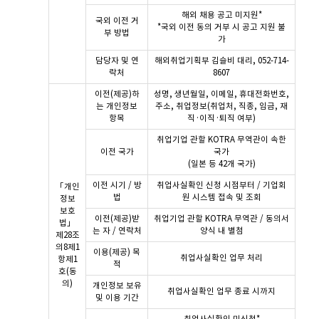
해외 채용 공고 미지원*
국외 이전 거
*국외 이전 동의 거부 시 공고 지원 불
부 방법
가
담당자 및 연
해외취업기획부 김슬비 대리, 052-714-
락처
8607
이전(제공)하
성명, 생년월일, 이메일, 휴대전화번호,
는 개인정보
주소, 취업정보(취업처, 직종, 임금, 재
항목
직·이직·퇴직 여부)
취업기업 관할 KOTRA 무역관이 속한
이전 국가
국가
(일본 등 42개 국가)
이전 시기 / 방
취업사실확인 신청 시점부터 / 기업회
「개인
법
원 시스템 접속 및 조회
정보
보호
이전(제공)받
취업기업 관할 KOTRA 무역관 / 동의서
법」
는 자 / 연락처
양식 내 별첨
제28조
의8제1
이용(제공) 목
취업사실확인 업무 처리
항제1
적
호(동
의)
개인정보 보유
취업사실확인 업무 종료 시까지
및 이용 기간
취업사실확인 미신청*