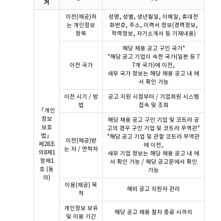
거
이전(제공)하
성명, 성별, 생년월일, 이메일, 휴대전
는 개인정보
화번호, 주소, 이력서 정보(경력정보,
항목
학력정보, 자기소개서 등 기재내용)
해당 채용 공고 구인 국가*
*해당 공고 기업이 속한 국가(일본 등 7
이전 국가
7개 국가)에 이전,
세부 국가 정보는 해당 채용 공고 내 에
서 확인 가능
이전 시기 / 방
공고 지원 시점부터 / 기업회원 시스템
법
접속 및 조회
「개인
정보
해당 채용 공고 구인 기업 및 코트라 공
보호
고의 경우 구인 기업 및 코트라 무역관*
법」
*해당 공고 기업 및 관할 코트라 무역관
이전(제공)받
제28조
에 이전,
는 자 / 연락처
의8제1
세부 기업 정보는 해당 채용 공고 내 에
항제1
서 확인 가능 / 해당 공고문에서 확인
호 (동
가능
의)
이용(제공) 목
해외 공고 지원자 관리
적
개인정보 보유
해당 공고 채용 절차 종료 시까지
및 이용 기간