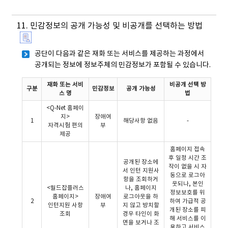
11. 민감정보의 공개 가능성 및 비공개를 선택하는 방법
공단이 다음과 같은 재화 또는 서비스를 제공하는 과정에서
공개되는 정보에 정보주체의 민감정보가 포함될 수 있습니다.
재화 또는 서비
비공개 선택 방
구분
민감정보
공개 가능성
스 명
법
<Q-Net 홈페이
지>
장애여
1
해당사항 없음
-
자격시험 편의
부
제공
홈페이지 접속
후 일정 시간 조
공개된 장소에
작이 없을 시 자
서 인턴 지원사
동으로 로그아
항을 조회하거
웃되나, 본인
<월드잡플러스
나, 홈페이지
정보보호를 위
홈페이지>
장애여
로그아웃을 하
2
하여 가급적 공
인턴지원 사항
부
지 않고 방치할
개된 장소를 피
조회
경우 타인이 화
해 서비스를 이
면을 보거나 조
용하고 서비스