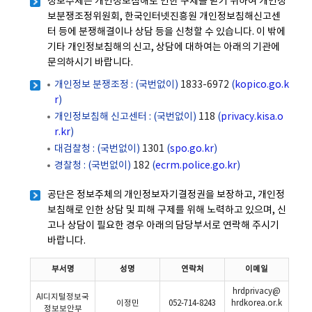
정보주체는 개인정보침해로 인한 구제를 받기 위하여 개인정
보분쟁조정위원회, 한국인터넷진흥원 개인정보침해신고센
터 등에 분쟁해결이나 상담 등을 신청할 수 있습니다. 이 밖에
기타 개인정보침해의 신고, 상담에 대하여는 아래의 기관에
문의하시기 바랍니다.
개인정보 분쟁조정 : (국번없이)
1833-6972
(
kopico.go.k
r
)
개인정보침해 신고센터 : (국번없이)
118
(
privacy.kisa.o
r.kr
)
대검찰청 : (국번없이)
1301
(
spo.go.kr
)
경찰청 : (국번없이)
182
(
ecrm.police.go.kr
)
공단은 정보주체의 개인정보자기결정권을 보장하고, 개인정
보침해로 인한 상담 및 피해 구제를 위해 노력하고 있으며, 신
고나 상담이 필요한 경우 아래의 담당부서로 연락해 주시기
바랍니다.
부서명
성명
연락처
이메일
hrdprivacy@
AI디지털정보국
이정민
052-714-8243
hrdkorea.or.k
정보보안부