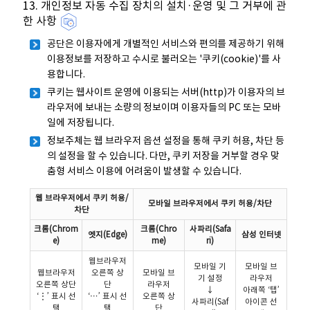
13. 개인정보 자동 수집 장치의 설치·운영 및 그 거부에 관
한 사항
공단은 이용자에게 개별적인 서비스와 편의를 제공하기 위해
이용정보를 저장하고 수시로 불러오는 '쿠키(cookie)'를 사
용합니다.
쿠키는 웹사이트 운영에 이용되는 서버(http)가 이용자의 브
라우저에 보내는 소량의 정보이며 이용자들의 PC 또는 모바
일에 저장됩니다.
정보주체는 웹 브라우저 옵션 설정을 통해 쿠키 허용, 차단 등
의 설정을 할 수 있습니다. 다만, 쿠키 저장을 거부할 경우 맞
춤형 서비스 이용에 어려움이 발생할 수 있습니다.
웹 브라우저에서 쿠키 허용/
모바일 브라우저에서 쿠키 허용/차단
차단
크롬(Chrom
크롬(Chro
사파리(Safa
엣지(Edge)
삼성 인터넷
e)
me)
ri)
웹브라우저
모바일 기
모바일 브
웹브라우저
오른쪽 상
모바일 브
기 설정
라우저
오른쪽 상단
단
라우저
↓
아래쪽 ‘탭’
‘⋮’ 표시 선
‘⋯’ 표시 선
오른쪽 상
사파리(Saf
아이콘 선
택
택
단