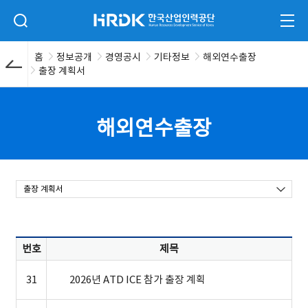
본문 바로가기
HRDK 한국산업인력공단
검색 입력폼 열기
전체
홈
정보공개
경영공시
기타정보
해외연수출장
출장 계획서
해외연수출장
출장 계획서
번호
제목
31
2026년 ATD ICE 참가 출장 계획