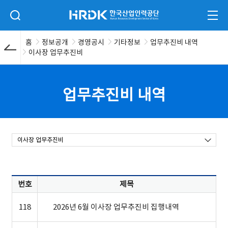
본문 바로가기
HRDK 한국산업인력공단
검색 입력폼 열기
전체
홈
정보공개
경영공시
기타정보
업무추진비 내역
이사장 업무추진비
업무추진비 내역
이사장 업무추진비
번호
제목
118
2026년 6월 이사장 업무추진비 집행내역