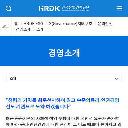
본문 바로가기
HRDK 한국산업인력공단
검색 입력폼 열기
전체
홈
HRDK ESG
G(Governance)지배구조
윤리인권
경영소개
소개
경영소개
소개
소
"청렴의 가치를 최우선시하며 최고 수준의
윤리·인권경영
개
선도 기관으로 도약 하겠습니다"
최근 공공기관의 사회적 책임 수행에 대한 국민적 요구가 증가함
에 따라 윤리·인권경영에 대한 관심이 그 어느 때보다 높아지고 있