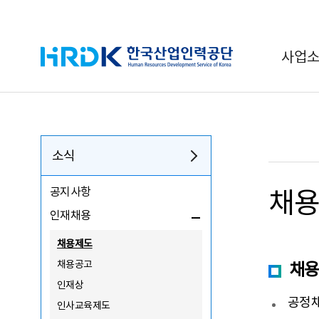
HRDK 한국산업인력공단
사업
소식
공지사항
채
인재채용
채용제도
채용공고
채
인재상
공정채
인사교육제도