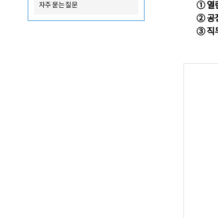
① 
자주 묻는 질문
② 공
③ 직