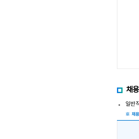
NCS기반
채
일반직
채용