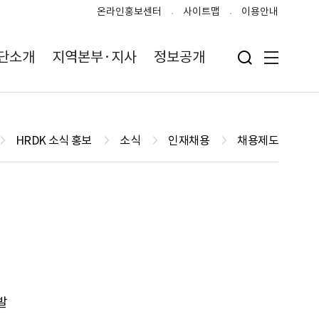
온라인홍보센터
사이트맵
이용안내
단소개
지역본부·지사
정보공개
검색 입력폼 열기
전체메뉴
HRDK 소식 홍보
소식
인재채용
채용제도
발