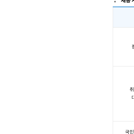
채용 
취
국민