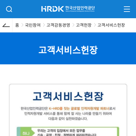
본문 바로가기
HRDK 한국산업인력공단
검색 입력폼 열기
전체
홈
국민참여
고객감동경영
고객헌장
고객서비스헌장
고객서비스헌장