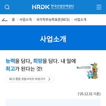
본문 바로가기
HRDK 한국산업인력공단
검색 입력폼 열기
전체
홈
사업소개
국가직무능력표준(NCS)
사업소개
사업소개
능력
을 담다,
희망
을 담다.
내 일에
최고
가 된다는 것!
NCS 통합 포털사이트 바로가기
(‘25.12.31 기준)