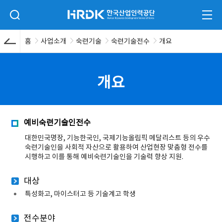
본문 바로가기
HRDK 한국산업인력공단
검색 입력폼 열기
전체
홈
사업소개
숙련기술
숙련기술전수
개요
개요
예비숙련기술인전수
대한민국명장, 기능한국인, 국제기능올림픽 메달리스트 등의 우수
숙련기술인을 사회적 자산으로 활용하여 산업현장 맞춤형 전수를
시행하고 이를 통해 예비숙련기술인을 기술력 향상 지원.
대상
특성화고, 마이스터고 등 기술계고 학생
전수분야